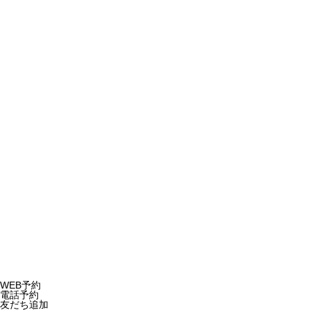
よもぎ蒸しコー
ス
ブライダルプラ
ン
Happy Birthday
HolisticLabo
〒890-0051 鹿児島市高麗町42-1
TEL.099-806-
6611
Copyright © 2023
WEB予約
電話予約
友だち追加