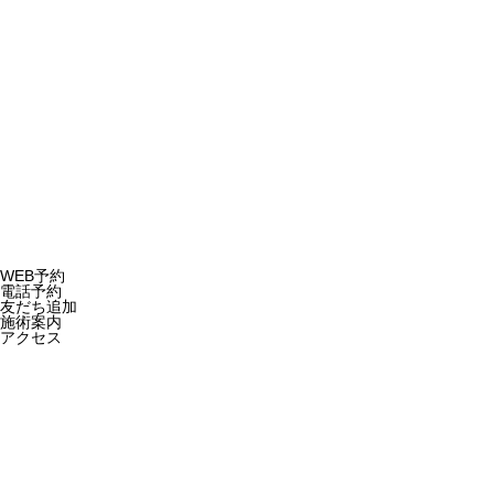
HolisticLabo
〒890-0051 鹿児島市高麗町42-1
TEL.099-806-
6611
Copyright © 2023
WEB予約
電話予約
友だち追加
施術案内
アクセス